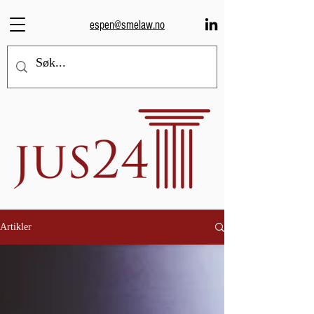
espen@smelaw.no
Artikler