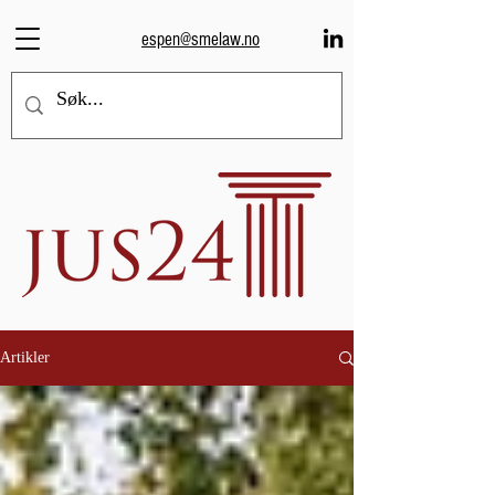
espen@smelaw.no
Artikler