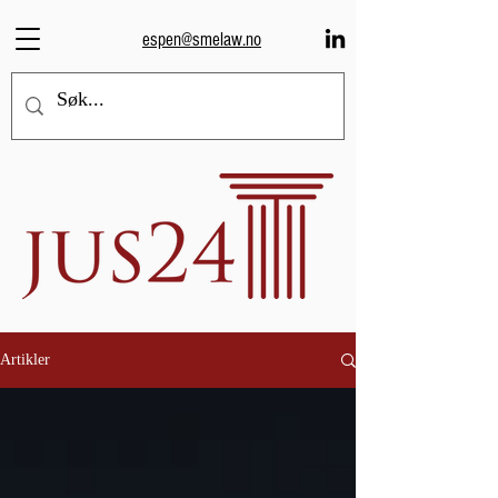
espen@smelaw.no
Artikler